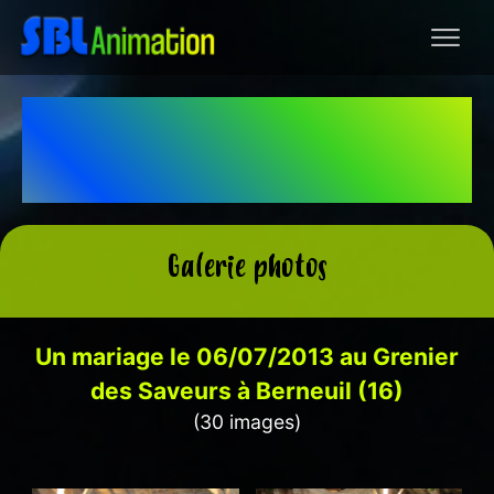
Le partenaire de tous vos
événements
Galerie photos
Un mariage le 06/07/2013 au Grenier
des Saveurs à Berneuil (16)
(30 images)