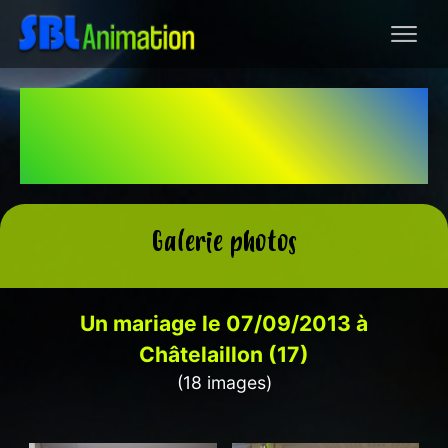
Le partenaire de tous vos
événements
Galerie photos
Un mariage le 07/09/2013 à
Châtelaillon (17)
(18 images)