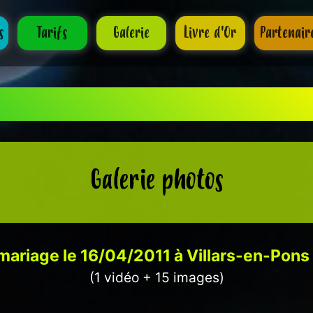
s
Tarifs
Galerie
Livre d'Or
Partenair
partenaire de tous vos événem
Galerie photos
mariage le 16/04/2011 à Villars-en-Pons 
(1 vidéo + 15 images)