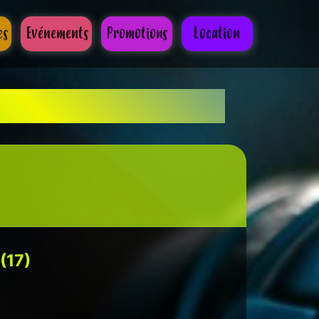
es
Evénements
Promotions
Location
ents
(17)