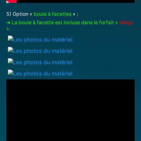
5) Option «
boule à facettes
» :
➔ La boule à facette est incluse dans le forfait «
Méga
».