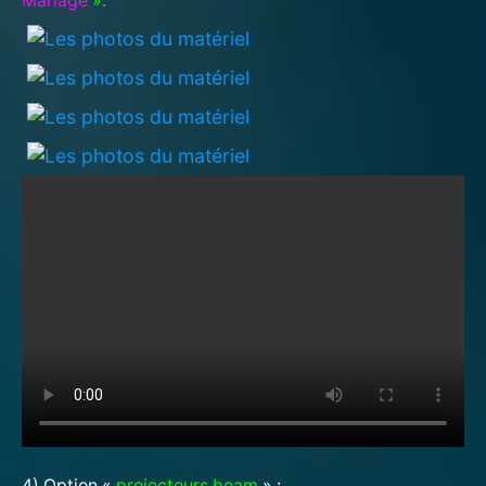
Mariage
».
4) Option «
projecteurs beam
» :