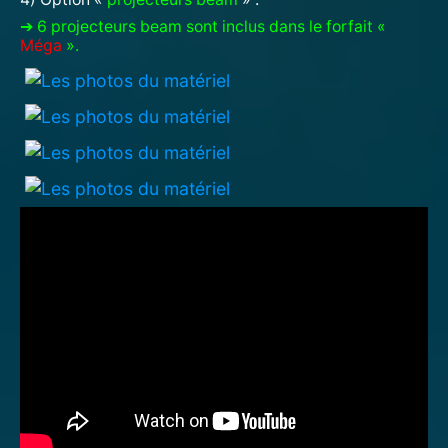
➔ 6 projecteurs beam sont inclus dans le forfait «
Méga
».