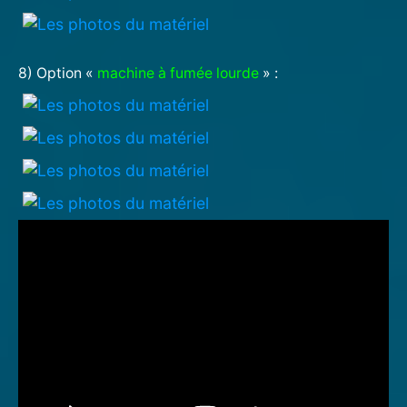
8) Option «
machine à fumée lourde
» :