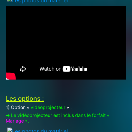
Les options :
1) Option «
vidéoprojecteur
» :
➔ Le vidéoprojecteur est inclus dans le forfait «
Mariage
».