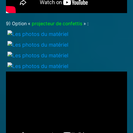
9) Option «
projecteur de confettis
» :