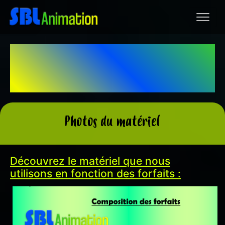
Le partenaire de tous vos
événements
Photos du matériel
Découvrez le matériel que nous
utilisons en fonction des forfaits :